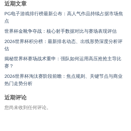
近期文章
PG电子游戏排行榜最新公布：高人气作品持续占据市场焦
点
世界杯金靴争夺战：核心射手数据对比与赛场表现评估
2026世界杯积分榜：最新排名动态、出线形势深度分析评
估
揭秘世界杯赛场战术重申：强队如何运用高压抢抢主导比
赛？
2026世界杯淘汰赛阶段前瞻：焦点规则、关键节点与商业
热门走势分析
近期评论
您尚未收到任何评论。