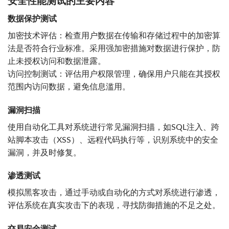
安全性能测试的主要内容
数据保护测试
加密技术评估：检查用户数据在传输和存储过程中的加密算
法是否符合行业标准。采用强加密措施对数据进行保护，防
止未授权访问和数据泄露。
访问控制测试：评估用户权限管理，确保用户只能在其授权
范围内访问数据，避免信息滥用。
漏洞扫描
使用自动化工具对系统进行常见漏洞扫描，如SQL注入、跨
站脚本攻击（XSS）、远程代码执行等，识别系统中的安全
漏洞，并及时修复。
渗透测试
模拟黑客攻击，通过手动或自动化的方式对系统进行渗透，
评估系统在真实攻击下的表现，寻找防御措施的不足之处。