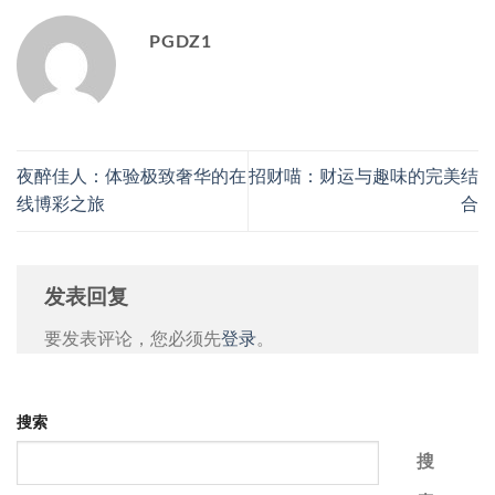
PGDZ1
夜醉佳人：体验极致奢华的在
招财喵：财运与趣味的完美结
线博彩之旅
合
发表回复
要发表评论，您必须先
登录
。
搜索
搜