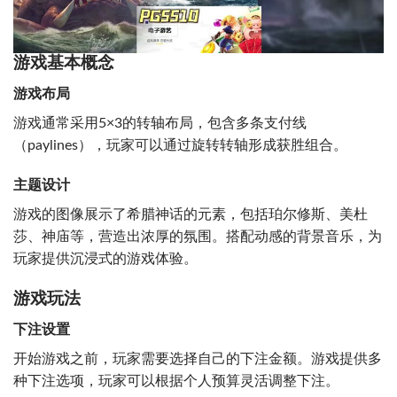
游戏基本概念
游戏布局
游戏通常采用5×3的转轴布局，包含多条支付线
（paylines），玩家可以通过旋转转轴形成获胜组合。
主题设计
游戏的图像展示了希腊神话的元素，包括珀尔修斯、美杜
莎、神庙等，营造出浓厚的氛围。搭配动感的背景音乐，为
玩家提供沉浸式的游戏体验。
游戏玩法
下注设置
开始游戏之前，玩家需要选择自己的下注金额。游戏提供多
种下注选项，玩家可以根据个人预算灵活调整下注。