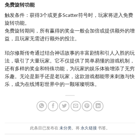
免费旋转功能
触发条件：获得3个或更多Scatter符号时，玩家将进入免费
旋转功能。
免费旋转期间，所有赢得的奖金一般会加倍或提供额外的增
益，且玩家无需进行额外的投注。
珀尔修斯传奇通过结合神话故事的丰富剧情和引人入胜的玩
法，吸引了大量玩家。它不仅提供了简单易懂的游戏机制，
还有多样的奖金和特殊功能，为玩家的娱乐体验增添了无穷
乐趣。无论是新手还是老玩家，这款游戏都能带来刺激与快
乐，成为在线博彩世界中的一颗璀璨明珠。
此条目已发布在
未分类
。将
永久链接
书签。