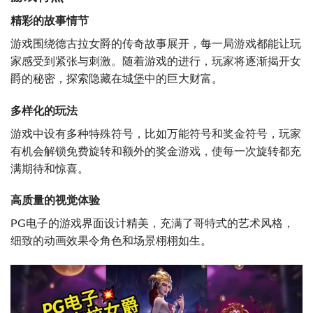
精彩的故事情节
游戏围绕德古拉女爵的传奇故事展开，每一局游戏都能让玩
家感受到紧张与刺激。随着游戏的进行，玩家将逐渐揭开女
爵的秘密，探索隐藏在城堡中的巨大财富。
多样化的玩法
游戏中设有多种特殊符号，比如万能符号和奖金符号，玩家
有机会解锁免费旋转和额外的奖金游戏，使每一次旋转都充
满期待和惊喜。
高质量的视觉体验
PG电子的游戏界面设计精美，充满了哥特式的艺术风格，
细致的动画效果令角色和场景栩栩如生。