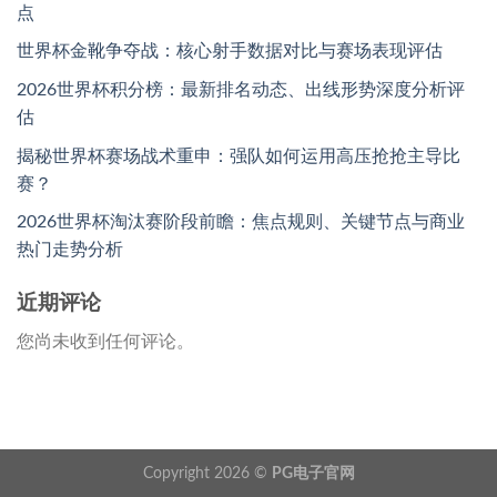
点
世界杯金靴争夺战：核心射手数据对比与赛场表现评估
2026世界杯积分榜：最新排名动态、出线形势深度分析评
估
揭秘世界杯赛场战术重申：强队如何运用高压抢抢主导比
赛？
2026世界杯淘汰赛阶段前瞻：焦点规则、关键节点与商业
热门走势分析
近期评论
您尚未收到任何评论。
Copyright 2026 ©
PG电子官网