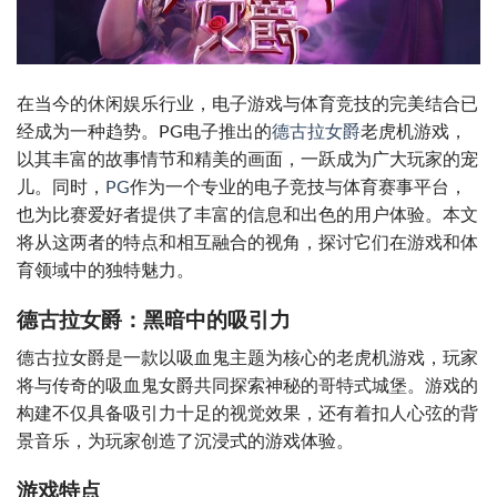
在当今的休闲娱乐行业，电子游戏与体育竞技的完美结合已
经成为一种趋势。PG电子推出的
德古拉女爵
老虎机游戏，
以其丰富的故事情节和精美的画面，一跃成为广大玩家的宠
儿。同时，
PG
作为一个专业的电子竞技与体育赛事平台，
也为比赛爱好者提供了丰富的信息和出色的用户体验。本文
将从这两者的特点和相互融合的视角，探讨它们在游戏和体
育领域中的独特魅力。
德古拉女爵：黑暗中的吸引力
德古拉女爵是一款以吸血鬼主题为核心的老虎机游戏，玩家
将与传奇的吸血鬼女爵共同探索神秘的哥特式城堡。游戏的
构建不仅具备吸引力十足的视觉效果，还有着扣人心弦的背
景音乐，为玩家创造了沉浸式的游戏体验。
游戏特点