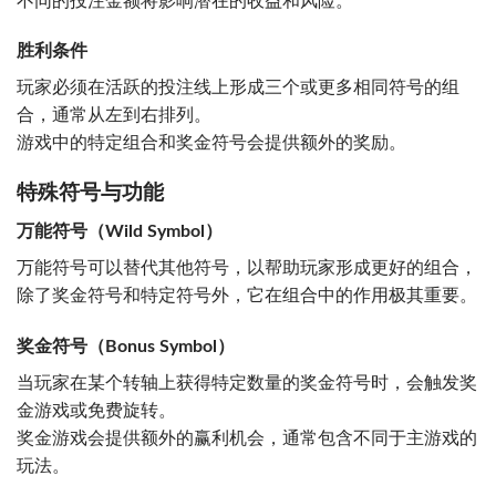
不同的投注金额将影响潜在的收益和风险。
胜利条件
玩家必须在活跃的投注线上形成三个或更多相同符号的组
合，通常从左到右排列。
游戏中的特定组合和奖金符号会提供额外的奖励。
特殊符号与功能
万能符号（Wild Symbol）
万能符号可以替代其他符号，以帮助玩家形成更好的组合，
除了奖金符号和特定符号外，它在组合中的作用极其重要。
奖金符号（Bonus Symbol）
当玩家在某个转轴上获得特定数量的奖金符号时，会触发奖
金游戏或免费旋转。
奖金游戏会提供额外的赢利机会，通常包含不同于主游戏的
玩法。