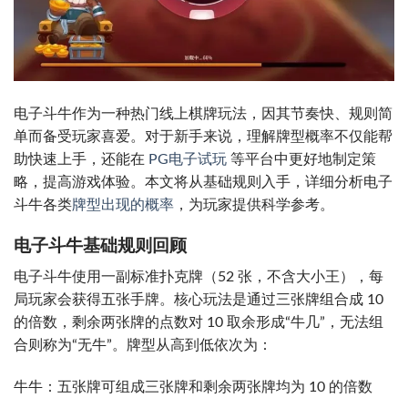
电子斗牛作为一种热门线上棋牌玩法，因其节奏快、规则简
单而备受玩家喜爱。对于新手来说，理解牌型概率不仅能帮
助快速上手，还能在
PG电子试玩
等平台中更好地制定策
略，提高游戏体验。本文将从基础规则入手，详细分析电子
斗牛各类
牌型出现的概率
，为玩家提供科学参考。
电子斗牛基础规则回顾
电子斗牛使用一副标准扑克牌（52 张，不含大小王），每
局玩家会获得五张手牌。核心玩法是通过三张牌组合成 10
的倍数，剩余两张牌的点数对 10 取余形成“牛几”，无法组
合则称为“无牛”。牌型从高到低依次为：
牛牛：五张牌可组成三张牌和剩余两张牌均为 10 的倍数