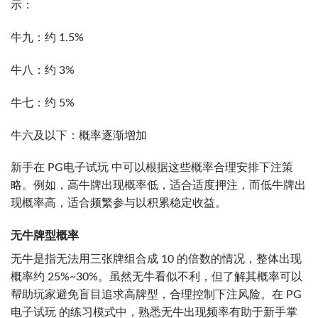
示：
牛九：约 1.5%
牛八：约 3%
牛七：约 5%
牛六及以下：概率逐渐增加
新手在 PG电子试玩 中可以根据这些概率合理安排下注策
略。例如，高牛牌出现概率低，适合适度押注，而低牛牌出
现概率高，适合频繁参与以积累稳定收益。
无牛牌型概率
无牛是指无法用三张牌组合成 10 的倍数的情况，整体出现
概率约 25%~30%。虽然无牛看似不利，但了解其概率可以
帮助玩家避免盲目追求高牌型，合理控制下注风险。在 PG
电子试玩 的练习模式中，熟悉无牛出现频率有助于新手掌