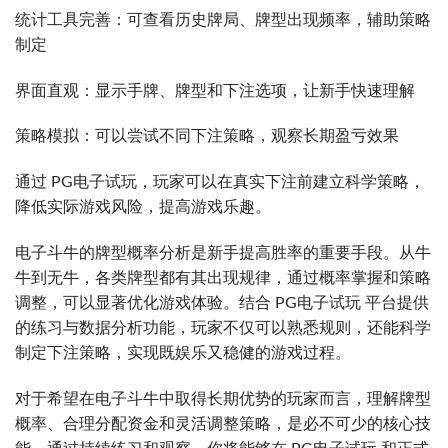
统计工具完善：可查看历史牌局、牌型出现频率，辅助策略
制定
界面直观：显示手牌、牌型和下注选项，让新手快速理解
策略模拟：可以尝试不同下注策略，观察长期盈亏效果
通过 PG电子试玩，玩家可以在真实下注前建立科学策略，
降低实际游戏风险，提高游戏乐趣。
电子斗牛的牌型概率分析是新手提高胜率的重要手段。从牛
牛到无牛，各类牌型都有其出现规律，通过概率掌握和策略
调整，可以显著优化游戏体验。结合 PG电子试玩 平台提供
的练习与数据分析功能，玩家不仅可以熟悉规则，还能科学
制定下注策略，实现既娱乐又稳健的游戏过程。
对于希望在电子斗牛中取得长期优势的玩家而言，理解牌型
概率、合理分配资金和灵活调整策略，是必不可少的核心技