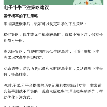
电子斗牛下注策略建议
基于概率的下注策略
掌握牌型概率后，玩家可以制定科学的下注策略：
稳健策略：低牛或无牛概率较高时，选择小额下注，保持长
期盈亏平衡。
高风险策略：当观察到连续低牛牌局时，可适当增加下注，
尝试追求高牛牌型收益。
动态调整：结合历史记录和实时牌局变化，灵活调整下注倍
数，提高胜率。
PG电子试玩 平台提供的历史记录和数据统计功能，非常适
合新手测试不同策略，观察实际概率与理论概率的差异，帮
助优化下注方式。