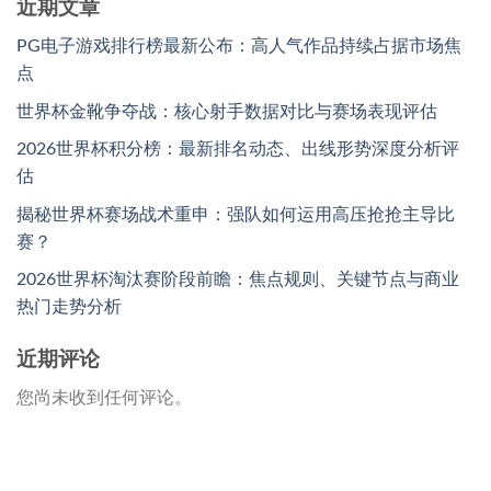
近期文章
PG电子游戏排行榜最新公布：高人气作品持续占据市场焦
点
世界杯金靴争夺战：核心射手数据对比与赛场表现评估
2026世界杯积分榜：最新排名动态、出线形势深度分析评
估
揭秘世界杯赛场战术重申：强队如何运用高压抢抢主导比
赛？
2026世界杯淘汰赛阶段前瞻：焦点规则、关键节点与商业
热门走势分析
近期评论
您尚未收到任何评论。