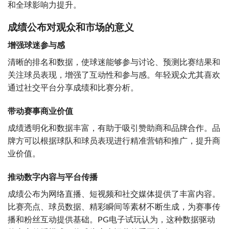
和全球影响力提升。
成绩公布对观众和市场的意义
增强球迷参与感
清晰的排名和数据，使球迷能够参与讨论、预测比赛结果和
关注球员表现，增强了互动性和参与感。年轻观众尤其喜欢
通过社交平台分享成绩和比赛分析。
带动赛事商业价值
成绩透明化和数据丰富，有助于吸引赞助商和品牌合作。品
牌方可以根据球队和球员表现进行精准营销和推广，提升商
业价值。
推动数字内容与平台传播
成绩公布为网络直播、短视频和社交媒体提供了丰富内容。
比赛亮点、球员数据、精彩瞬间等素材不断生成，为赛事传
播和粉丝互动提供基础。PG电子试玩认为，这种数据驱动