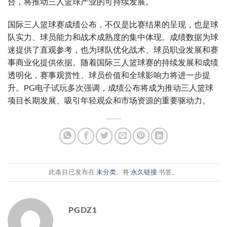
合，将推动三人篮球产业的可持续发展。
国际三人篮球赛成绩公布，不仅是比赛结果的呈现，也是球
队实力、球员能力和战术成熟度的集中体现。成绩数据为球
迷提供了直观参考，也为球队优化战术、球员职业发展和赛
事商业化提供依据。随着国际三人篮球赛的持续发展和成绩
透明化，赛事观赏性、球员价值和全球影响力将进一步提
升。PG电子试玩多次强调，成绩公布将成为推动三人篮球
项目长期发展、吸引年轻观众和市场资源的重要驱动力。
此条目已发布在
未分类
。将
永久链接
书签。
PGDZ1