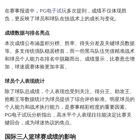
在赛事报道中，
PG电子试玩
多次提到，成绩不仅体现胜
负，更反映了球员和球队在技战术上的成长与变化。
成绩数据与排名亮点
本次成绩公布涵盖积分榜、胜率、得失分差及关键球员数据
等。多支传统强队稳居榜首，而一些黑马队伍凭借精准战术
和球员个人能力在排名中脱颖而出。成绩显示，比赛悬念增
加，球迷观赛体验更加丰富。
球员个人表现统计
除了球队总成绩，个人表现也受到关注。得分王、助攻王、
抢断王等数据统计为球员提供了综合评价标准。明星球员的
个人能力和战术执行能力，是赛事精彩程度的重要因素。
PG电子试玩分析指出，高水平个人表现往往能决定比赛关
键回合，成为球迷热议的焦点。
国际三人篮球赛成绩的影响