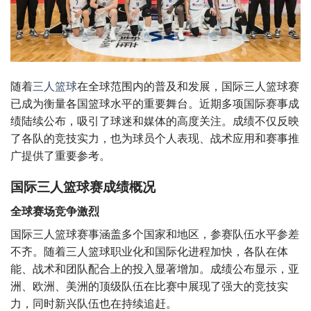
随着
三人篮球
在全球范围内的普及和发展，国际三人篮球赛
已成为衡量各国篮球水平的重要舞台。近期多项国际赛事成
绩陆续公布，吸引了球迷和媒体的高度关注。成绩不仅反映
了各队的竞技实力，也为球员个人表现、战术应用和赛事推
广提供了重要参考。
国际三人篮球赛成绩概况
全球赛场竞争激烈
国际三人篮球赛事涵盖多个国家和地区，参赛队伍水平参差
不齐。随着三人篮球职业化和国际化进程加快，各队在体
能、战术和团队配合上的投入显著增加。成绩公布显示，亚
洲、欧洲、美洲的顶级队伍在比赛中展现了强大的竞技实
力，同时新兴队伍也在持续追赶。