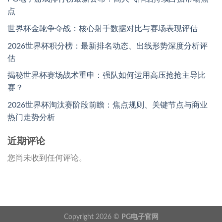
点
世界杯金靴争夺战：核心射手数据对比与赛场表现评估
2026世界杯积分榜：最新排名动态、出线形势深度分析评
估
揭秘世界杯赛场战术重申：强队如何运用高压抢抢主导比
赛？
2026世界杯淘汰赛阶段前瞻：焦点规则、关键节点与商业
热门走势分析
近期评论
您尚未收到任何评论。
Copyright 2026 ©
PG电子官网