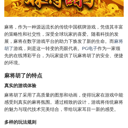
麻将，作为一种源远流长的传统中国棋牌游戏，凭借其丰富
的策略性和社交性，深受全球玩家的喜爱。随着科技的发
展，麻将在数字游戏平台的助力下焕发了新的生命。而
麻将
胡了
游戏，则是这一转变的亮眼代表。
PG电子
作为一家领
先的在线博彩平台，为玩家提供了玩麻将胡了的安全、便捷
的环境。
麻将胡了的特点
真实的游戏体验
麻将胡了采用了高质量的图形和动画，使得玩家在游戏中能
感受到真实的麻将氛围。通过精致的设计，游戏将传统麻将
的魅力与现代技术完美结合，带给玩家耳目一新的感受。
多样的玩法规则