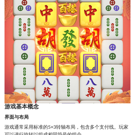
游戏基本概念
界面与布局
游戏通常采用标准的5×3转轴布局，包含多个支付线。玩家
可以进行旋转以组成相同符号的组合。