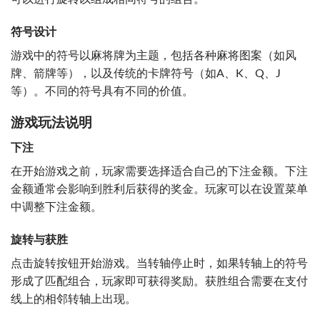
符号设计
游戏中的符号以麻将牌为主题，包括各种麻将图案（如风
牌、箭牌等），以及传统的卡牌符号（如A、K、Q、J
等）。不同的符号具有不同的价值。
游戏玩法说明
下注
在开始游戏之前，玩家需要选择适合自己的下注金额。下注
金额通常会影响到胜利后获得的奖金。玩家可以在设置菜单
中调整下注金额。
旋转与获胜
点击旋转按钮开始游戏。当转轴停止时，如果转轴上的符号
形成了匹配组合，玩家即可获得奖励。获胜组合需要在支付
线上的相邻转轴上出现。