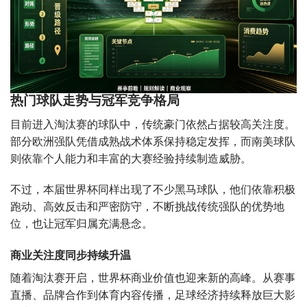
热门球队走势与冠军竞争格局
目前进入淘汰赛的球队中，传统豪门依然占据较高关注度。
部分欧洲强队凭借成熟战术体系保持稳定发挥，而南美球队
则依靠个人能力和丰富的大赛经验持续制造威胁。
不过，本届世界杯同样出现了不少黑马球队，他们依靠积极
跑动、高效反击和严密防守，不断挑战传统强队的优势地
位，也让冠军归属充满悬念。
商业关注度同步持续升温
随着淘汰赛开启，世界杯商业价值也迎来新的高峰。从赛事
直播、品牌合作到体育内容传播，足球经济持续释放巨大影