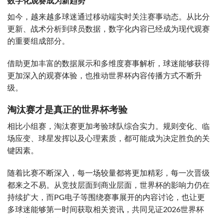
数字化观赛成为新趋势
如今，越来越多球迷通过移动端实时关注赛事动态。从比分
更新、战术分析到球员数据，数字化内容已经成为现代观赛
的重要组成部分。
借助更加丰富的数据展示和多维度赛事解析，球迷能够获得
更加深入的观赛体验，也推动世界杯内容传播方式不断升
级。
淘汰赛才是真正的世界杯考验
相比小组赛，淘汰赛更加考验球队综合实力。规则变化、临
场应变、球星发挥以及心理素质，都可能成为决定胜负的关
键因素。
随着比赛不断深入，每一场较量都将更加精彩，每一次晋级
都来之不易。从竞技层面到商业层面，世界杯的影响力仍在
持续扩大，而PG电子等围绕赛事展开的内容讨论，也让更
多球迷能够第一时间获取相关资讯，共同见证2026世界杯