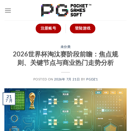
跳
到
内
容
注册账号
登陆游戏
未分类
2026世界杯淘汰赛阶段前瞻：焦点规
则、关键节点与商业热门走势分析
POSTED ON
2026年 7月 21日
BY
PGDZ1
21
7 月