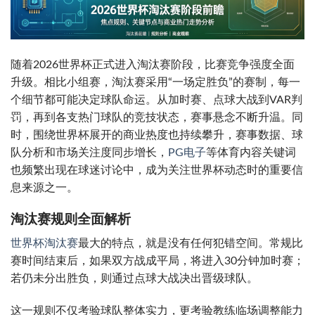
随着2026世界杯正式进入淘汰赛阶段，比赛竞争强度全面
升级。相比小组赛，淘汰赛采用“一场定胜负”的赛制，每一
个细节都可能决定球队命运。从加时赛、点球大战到VAR判
罚，再到各支热门球队的竞技状态，赛事悬念不断升温。同
时，围绕世界杯展开的商业热度也持续攀升，赛事数据、球
队分析和市场关注度同步增长，
PG电子
等体育内容关键词
也频繁出现在球迷讨论中，成为关注世界杯动态时的重要信
息来源之一。
淘汰赛规则全面解析
世界杯淘汰赛
最大的特点，就是没有任何犯错空间。常规比
赛时间结束后，如果双方战成平局，将进入30分钟加时赛；
若仍未分出胜负，则通过点球大战决出晋级球队。
这一规则不仅考验球队整体实力，更考验教练临场调整能力