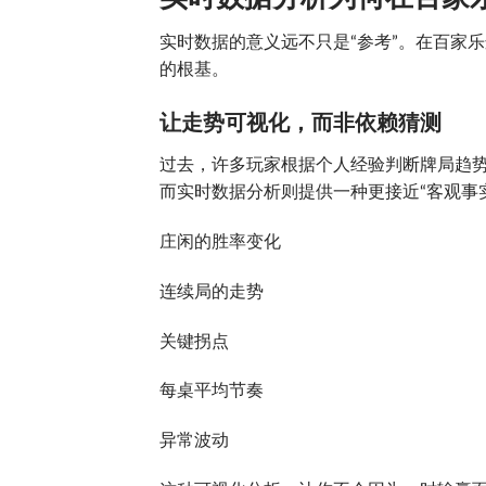
实时数据的意义远不只是“参考”。在百家
的根基。
让走势可视化，而非依赖猜测
过去，许多玩家根据个人经验判断牌局趋
而实时数据分析则提供一种更接近“客观事
庄闲的胜率变化
连续局的走势
关键拐点
每桌平均节奏
异常波动