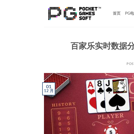
跳
到
首页
PG
内
容
百家乐实时数据
POS
01
12 月