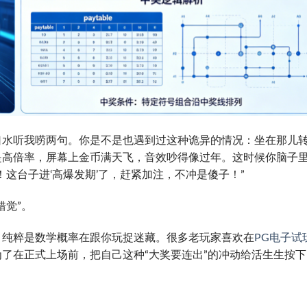
口水听我唠两句。你是不是也遇到过这种诡异的情况：坐在那儿
是高倍率，屏幕上金币满天飞，音效吵得像过年。这时候你脑子
这台子进‘高爆发期’了，赶紧加注，不冲是傻子！”
错觉”。
，纯粹是数学概率在跟你玩捉迷藏。很多老玩家喜欢在
PG电子试
了在正式上场前，把自己这种“大奖要连出”的冲动给活生生按下