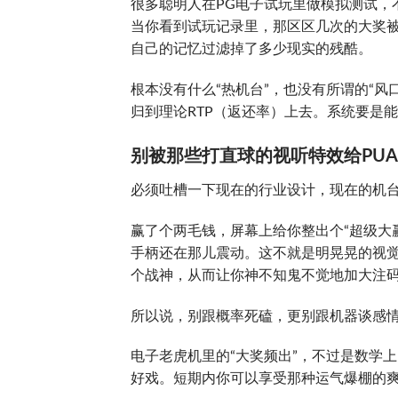
很多聪明人在PG电子试玩里做模拟测试，
当你看到试玩记录里，那区区几次的大奖被
自己的记忆过滤掉了多少现实的残酷。
根本没有什么“热机台”，也没有所谓的“
归到理论RTP（返还率）上去。系统要是
别被那些打直球的视听特效给PU
必须吐槽一下现在的行业设计，现在的机台
赢了个两毛钱，屏幕上给你整出个“超级大赢
手柄还在那儿震动。这不就是明晃晃的视
个战神，从而让你神不知鬼不觉地加大注
所以说，别跟概率死磕，更别跟机器谈感
电子老虎机里的“大奖频出”，不过是数学
好戏。短期内你可以享受那种运气爆棚的爽