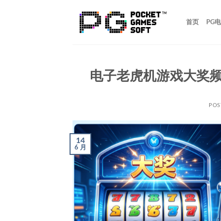
跳
到
首页
PG
内
容
电子老虎机游戏大奖
POS
14
6 月