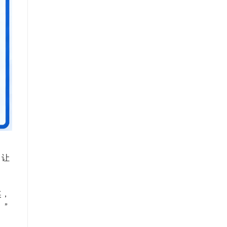
、让
奖，
”