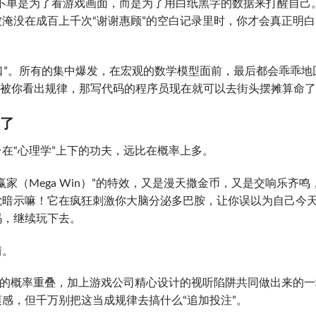
不单是为了看游戏画面，而是为了用白纸黑字的数据来打醒自己
淹没在成百上千次“谢谢惠顾”的空白记录里时，你才会真正明白
风口”。所有的集中爆发，在宏观的数学模型面前，最后都会乖乖地
能被你看出规律，那写代码的程序员现在就可以去街头摆摊算命
A了
在“心理学”上下的功夫，远比在概率上多。
家（Mega Win）”的特效，又是漫天撒金币，又是交响乐齐鸣
觉暗示嘛！它在疯狂刺激你大脑分泌多巴胺，让你误以为自己今
码，继续玩下去。
情。
上的概率重叠，加上游戏公司精心设计的视听陷阱共同做出来的一
感，但千万别把这当成规律去搞什么“追加投注”。