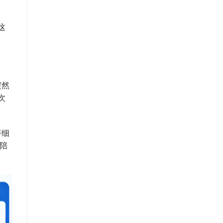
这
突然
次
仔细
陪