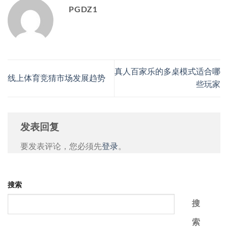
PGDZ1
真人百家乐的多桌模式适合哪
线上体育竞猜市场发展趋势
些玩家
发表回复
要发表评论，您必须先
登录
。
搜索
搜
索