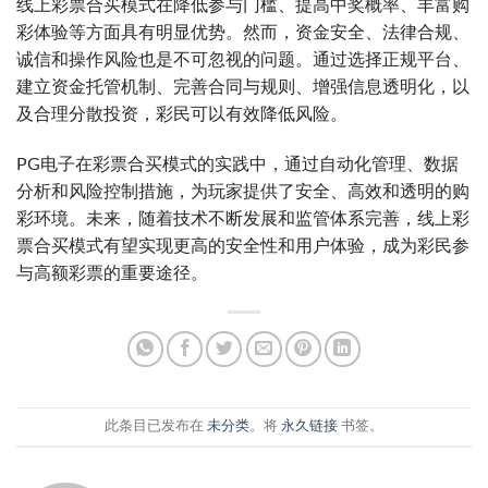
线上彩票合买模式在降低参与门槛、提高中奖概率、丰富购
彩体验等方面具有明显优势。然而，资金安全、法律合规、
诚信和操作风险也是不可忽视的问题。通过选择正规平台、
建立资金托管机制、完善合同与规则、增强信息透明化，以
及合理分散投资，彩民可以有效降低风险。
PG电子在彩票合买模式的实践中，通过自动化管理、数据
分析和风险控制措施，为玩家提供了安全、高效和透明的购
彩环境。未来，随着技术不断发展和监管体系完善，线上彩
票合买模式有望实现更高的安全性和用户体验，成为彩民参
与高额彩票的重要途径。
此条目已发布在
未分类
。将
永久链接
书签。