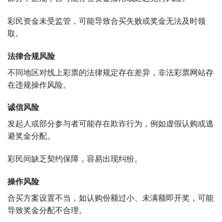
彩民资金未受监管，可能导致合买失败或奖金无法及时领
取。
法律合规风险
不同地区对线上彩票的法律规定存在差异，非法彩票网站存
在违规操作风险。
诚信风险
发起人或部分参与者可能存在欺诈行为，例如虚假认购或逃
避奖金分配。
彩民间缺乏契约保障，容易出现纠纷。
操作风险
合买方案设置不当，如认购份额过小、未满额即开奖，可能
导致奖金分配不合理。