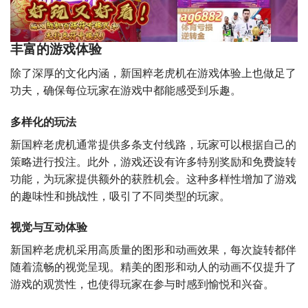
丰富的游戏体验
除了深厚的文化内涵，新国粹老虎机在游戏体验上也做足了
功夫，确保每位玩家在游戏中都能感受到乐趣。
多样化的玩法
新国粹老虎机通常提供多条支付线路，玩家可以根据自己的
策略进行投注。此外，游戏还设有许多特别奖励和免费旋转
功能，为玩家提供额外的获胜机会。这种多样性增加了游戏
的趣味性和挑战性，吸引了不同类型的玩家。
视觉与互动体验
新国粹老虎机采用高质量的图形和动画效果，每次旋转都伴
随着流畅的视觉呈现。精美的图形和动人的动画不仅提升了
游戏的观赏性，也使得玩家在参与时感到愉悦和兴奋。