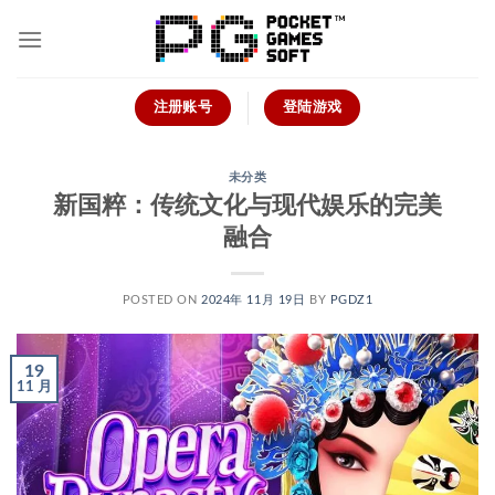
跳
到
内
容
注册账号
登陆游戏
未分类
新国粹：传统文化与现代娱乐的完美
融合
POSTED ON
2024年 11月 19日
BY
PGDZ1
19
11 月