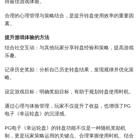
得最佳游戏体验。
合理的心理管理与策略结合，是提升转盘使用效率的重要因
素。
提升游戏体验的方法
结合社交互动：与其他玩家分享转盘经验和策略，提高游戏
乐趣。
记录历史奖励：分析自己历史转盘结果，发现规律并优化策
略。
设定游戏目标：明确奖励目标，有助于规划转盘使用时机。
通过心理与体验管理，玩家不仅提升了收益，也增强了PG
电子《幸运轮盘》的沉浸感。
PG电子《幸运轮盘》的转盘功能不仅是一种随机奖励机
制，更是玩家策略运用的关键点。合理掌握使用时机、结合