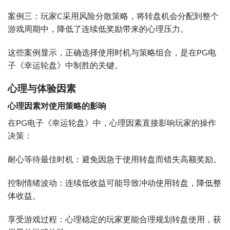
案例三：玩家C采用风险分散策略，将转盘机会分配到整个
游戏周期中，降低了连续低奖励带来的心理压力。
这些案例显示，正确选择使用时机与策略组合，是在PG电
子《幸运轮盘》中制胜的关键。
心理与体验因素
心理因素对使用策略的影响
在PG电子《幸运轮盘》中，心理因素直接影响玩家的操作
决策：
耐心等待最佳时机：避免因急于使用转盘而错失高额奖励。
控制情绪波动：连续低收益可能导致冲动使用转盘，降低整
体收益。
享受游戏过程：心理稳定的玩家更能合理规划转盘使用，获