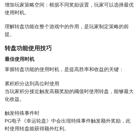
增加玩家策略空间：根据不同奖励设置，玩家可以选择最优
使用时机。
理解转盘功能在整个游戏中的作用，是玩家制定策略的前
提。
转盘功能使用技巧
最佳使用时机
掌握转盘功能的使用时机，是提高胜率和收益的关键：
累积积分达到高位时使用
当玩家积分接近触发高额奖励的阈值时使用转盘，能够最大
化收益。
触发特殊事件时
PG电子《幸运轮盘》中会出现特殊事件触发额外奖励，此
时使用转盘能获得额外红利。