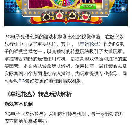
PG电子凭借创新的游戏机制和出色的视觉体验，在数字娱
乐行业中占据了重要地位。其中，《
幸运轮盘
》作为PG电
子的经典游戏之一，以其独特的转盘玩法吸引了大量玩家。
掌握转盘功能的最佳使用时机，是提高游戏体验和胜率的重
要因素。本文将从转盘玩法解析、使用技巧、最佳策略以及
实际案例四个方面进行深入探讨，为玩家提供专业指导，同
时帮助
PG
爱好者更好地理解游戏机制。
《幸运轮盘》转盘玩法解析
游戏基本机制
PG电子《幸运轮盘》采用随机转盘机制，每一次转动都对
应不同的奖励或惩罚：