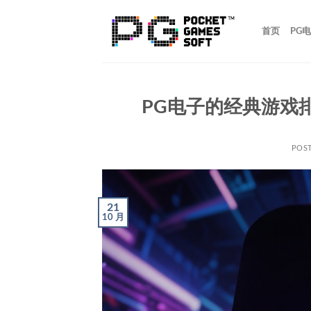
跳
到
首页
PG
内
容
PG电子的经典游戏
POS
21
10 月